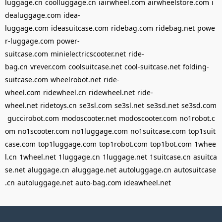
luggage.cn
coolluggage.cn
iairwheel.com
airwheelstore.com
i
dealuggage.com
idea-
luggage.com
ideasuitcase.com
ridebag.com
ridebag.net
powe
r-luggage.com
power-
suitcase.com
minielectricscooter.net
ride-
bag.cn
vrever.com
coolsuitcase.net
cool-suitcase.net
folding-
suitcase.com
wheelrobot.net
ride-
wheel.com
ridewheel.cn
ridewheel.net
ride-
wheel.net
ridetoys.cn
se3sl.com
se3sl.net
se3sd.net
se3sd.com
guccirobot.com
modoscooter.net
modoscooter.com
no1robot.c
om
no1scooter.com
no1luggage.com
no1suitcase.com
top1suit
case.com
top1luggage.com
top1robot.com
top1bot.com
1whee
l.cn
1wheel.net
1luggage.cn
1luggage.net
1suitcase.cn
asuitca
se.net
aluggage.cn
aluggage.net
autoluggage.cn
autosuitcase
.cn
autoluggage.net
auto-bag.com
ideawheel.net