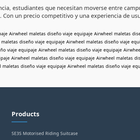
encia, estudiantes que necesitan moverse entre campu
Con un precio competitivo y una experiencia de usua
paje
Airwheel
maletas
diseño
viaje
equipaje
Airwheel
maletas
dis
maletas
diseño
viaje
equipaje
Airwheel
maletas
diseño
viaje
equ
eño
viaje
equipaje
Airwheel
maletas
diseño
viaje
equipaje
Airwhee
ipaje
Airwheel
maletas
diseño
viaje
equipaje
Airwheel
maletas
di
l
maletas
diseño
viaje
equipaje
Airwheel
maletas
diseño
viaje
equ
Products
SE3S Motorised Riding Suitcase