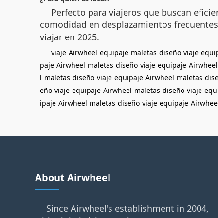
Perfecto para viajeros que buscan efici
comodidad en desplazamientos frecuentes. 
viajar en 2025.
viaje
Airwheel
equipaje
maletas
diseño
viaje
equi
paje
Airwheel
maletas
diseño
viaje
equipaje
Airwheel
l
maletas
diseño
viaje
equipaje
Airwheel
maletas
dis
eño
viaje
equipaje
Airwheel
maletas
diseño
viaje
equ
ipaje
Airwheel
maletas
diseño
viaje
equipaje
Airwhee
About Airwheel
Since Airwheel's establishment in 2004,