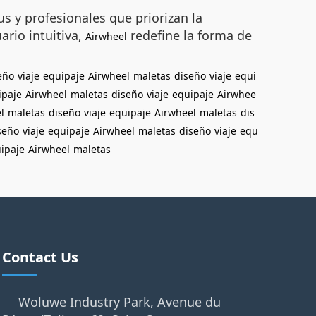
s y profesionales que priorizan la
rio intuitiva,
redefine la forma de
Airwheel
eño
viaje
equipaje
Airwheel
maletas
diseño
viaje
equi
ipaje
Airwheel
maletas
diseño
viaje
equipaje
Airwhee
l
maletas
diseño
viaje
equipaje
Airwheel
maletas
dis
seño
viaje
equipaje
Airwheel
maletas
diseño
viaje
equ
ipaje
Airwheel
maletas
Contact Us
Woluwe Industry Park, Avenue du