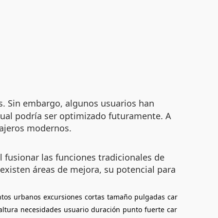
os. Sin embargo, algunos usuarios han
cual podría ser optimizado futuramente. A
viajeros modernos.
l fusionar las funciones tradicionales de
 existen áreas de mejora, su potencial para
ntos
urbanos
excursiones
cortas
tamaño
pulgadas
car
altura
necesidades
usuario
duración
punto
fuerte
car