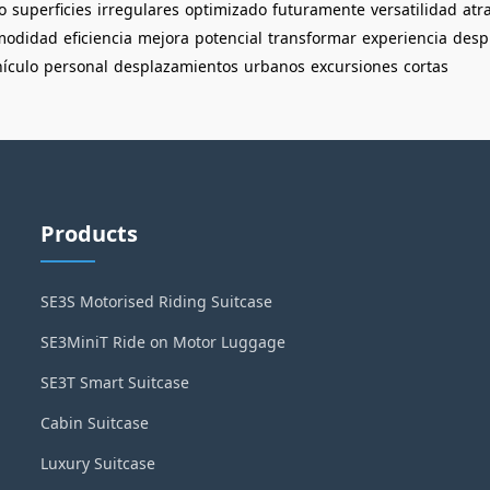
o
superficies
irregulares
optimizado
futuramente
versatilidad
atr
modidad
eficiencia
mejora
potencial
transformar
experiencia
desp
ículo
personal
desplazamientos
urbanos
excursiones
cortas
Products
SE3S Motorised Riding Suitcase
SE3MiniT Ride on Motor Luggage
SE3T Smart Suitcase
Cabin Suitcase
Luxury Suitcase