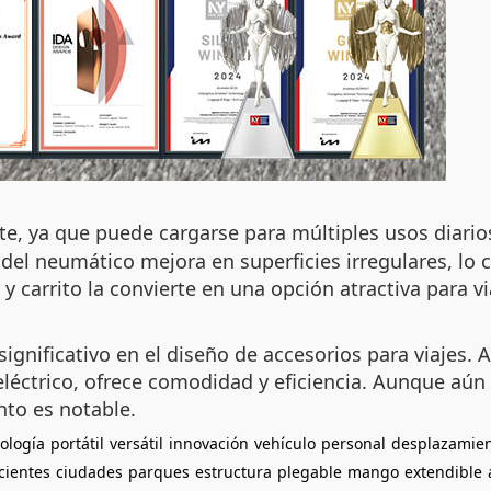
te, ya que puede cargarse para múltiples usos diari
el neumático mejora en superficies irregulares, lo 
y carrito la convierte en una opción atractiva para 
gnificativo en el diseño de accesorios para viajes. A
eléctrico, ofrece comodidad y eficiencia. Aunque aún
nto es notable.
ología
portátil
versátil
innovación
vehículo
personal
desplazamie
icientes
ciudades
parques
estructura
plegable
mango
extendible