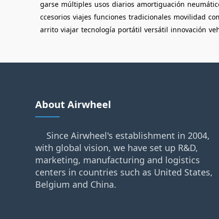
garse
múltiples
usos
diarios
amortiguación
neumátic
ccesorios
viajes
funciones
tradicionales
movilidad
co
arrito
viajar
tecnología
portátil
versátil
innovación
veh
About Airwheel
Since Airwheel's establishment in 2004,
with global vision, we have set up R&D,
marketing, manufacturing and logistics
centers in countries such as United States,
Belgium and China.