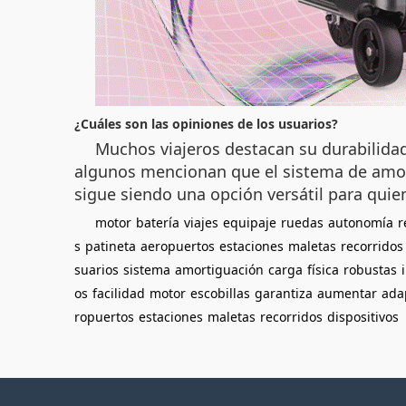
¿Cuáles son las opiniones de los usuarios?
Muchos viajeros destacan su durabilida
algunos mencionan que el sistema de amort
sigue siendo una opción versátil para quien
motor
batería
viajes
equipaje
ruedas
autonomía
r
s
patineta
aeropuertos
estaciones
maletas
recorridos
suarios
sistema
amortiguación
carga
física
robustas
os
facilidad
motor
escobillas
garantiza
aumentar
ada
ropuertos
estaciones
maletas
recorridos
dispositivos