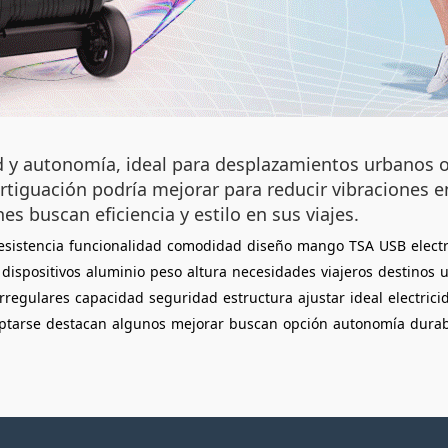
d y autonomía, ideal para desplazamientos urbanos o
iguación podría mejorar para reducir vibraciones en
es buscan eficiencia y estilo en sus viajes.
esistencia
funcionalidad
comodidad
diseño
mango
TSA
USB
elect
dispositivos
aluminio
peso
altura
necesidades
viajeros
destinos
u
irregulares
capacidad
seguridad
estructura
ajustar
ideal
electrici
ptarse
destacan
algunos
mejorar
buscan
opción
autonomía
durab