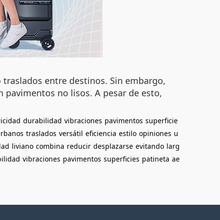
 traslados entre destinos. Sin embargo,
 pavimentos no lisos. A pesar de esto,
ricidad
durabilidad
vibraciones
pavimentos
superficie
rbanos
traslados
versátil
eficiencia
estilo
opiniones
u
dad
liviano
combina
reducir
desplazarse
evitando
larg
ilidad
vibraciones
pavimentos
superficies
patineta
ae