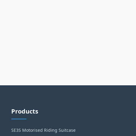
Products
SE3S Motorised Riding Suitcase