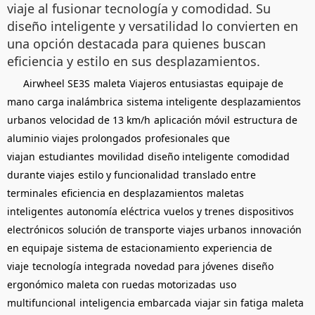
viaje al fusionar tecnología y comodidad. Su
diseño inteligente y versatilidad lo convierten en
una opción destacada para quienes buscan
eficiencia y estilo en sus desplazamientos.
Airwheel SE3S
maleta
Viajeros entusiastas
equipaje de
mano
carga inalámbrica
sistema inteligente
desplazamientos
urbanos
velocidad de 13 km/h
aplicación móvil
estructura de
aluminio
viajes prolongados
profesionales que
viajan
estudiantes
movilidad
diseño inteligente
comodidad
durante viajes
estilo y funcionalidad
translado entre
terminales
eficiencia en desplazamientos
maletas
inteligentes
autonomía eléctrica
vuelos y trenes
dispositivos
electrónicos
solución de transporte
viajes urbanos
innovación
en equipaje
sistema de estacionamiento
experiencia de
viaje
tecnología integrada
novedad para jóvenes
diseño
ergonómico
maleta con ruedas motorizadas
uso
multifuncional
inteligencia embarcada
viajar sin fatiga
maleta